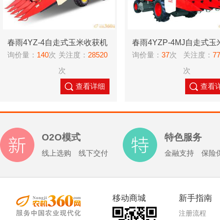
春雨4YZ-4自走式玉米收获机
春雨4YZP-4MJ自走式玉
询价量：
140
次
关注度：
28520
询价量：
37
次
关注度：
7
获机
次
次
查看详细
查看
O2O模式
特色服务
线上选购 线下交付
金融支持 保险
移动商城
新手指南
注册流程