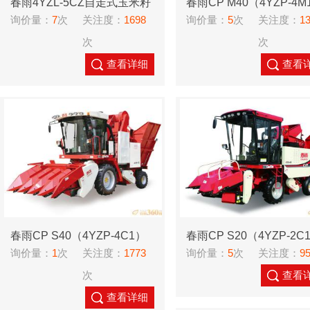
春雨4YZL-5CZ自走式玉米籽
春雨CP M40（4YZP-4M
询价量：
7
次
关注度：
1698
询价量：
5
次
关注度：
1
粒联合收获机
自走式玉米收获机
次
次
查看详细
查看
春雨CP S40（4YZP-4C1）
春雨CP S20（4YZP-2C
询价量：
1
次
关注度：
1773
询价量：
5
次
关注度：
9
玉米收割机
玉米收割机
次
查看
查看详细