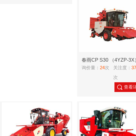
春雨CP S30 （4YZP-3
询价量：
24
次
关注度：
3
米收获机
次
查看